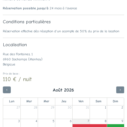
Réservation possible jusqu'à
24 mois à l'avance
Conditions particulières
Réservation effective dès réception d'un acompte de 50% du prix de la location
Localisation
Rue des Fontaines, 1
6960 Dochamps (Manhay)
Belgique
Prix de base :
110 € / nuit
Août 2026
Lun
Mar
Mer
Jeu
Ven
Sam
Dim
27
28
29
30
31
1
2
3
4
5
6
7
8
9