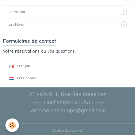
La maison
17
Les Hôtes
1
Formulaires de contact
Votre réservations ou vos questions
Français
Néerlandais
AT HOME 1, Rue des Fontaines
6960 Dochamps 0475/517 592
athome.dochamps@gmail.com
Gestion des cookies